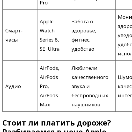
Pro
Мони
Apple
Забота о
здоро
Смарт-
Watch
здоровье,
увед
часы
Series 8,
фитнес,
удоб
SE, Ultra
удобство
испо
AirPods,
Любители
AirPods
качественного
Шумо
Аудио
Pro,
звука и
качес
AirPods
беспроводных
интег
Max
наушников
Стоит ли платить дороже?
Разбираемся в цене Apple