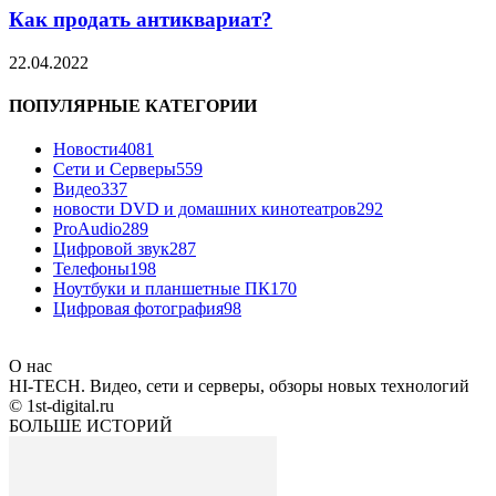
Как продать антиквариат?
22.04.2022
ПОПУЛЯРНЫЕ КАТЕГОРИИ
Новости
4081
Сети и Серверы
559
Видео
337
новости DVD и домашних кинотеатров
292
ProAudio
289
Цифровой звук
287
Телефоны
198
Ноутбуки и планшетные ПК
170
Цифровая фотография
98
О нас
HI-TECH. Видео, сети и серверы, обзоры новых технологий
© 1st-digital.ru
БОЛЬШЕ ИСТОРИЙ