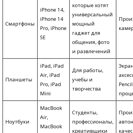
которые хотят
iPhone 14,
универсальный
iPhone 14
Прои
Смартфоны
мощный
Pro, iPhone
камер
гаджет для
SE
общения, фото
и развлечений
iPad, iPad
Экра
Для работы,
Air, iPad
аксес
Планшеты
учебы и
Pro, iPad
Penci
творчества
Mini
проц
MacBook
Студенты,
Прои
Air,
Ноутбуки
профессионалы,
авто
MacBook
креативщики
качес