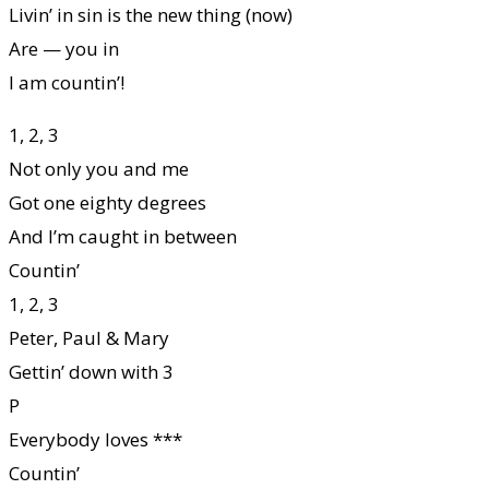
Livin’ in sin is the new thing (now)
Are — you in
I am countin’!
1, 2, 3
Not only you and me
Got one eighty degrees
And I’m caught in between
Countin’
1, 2, 3
Peter, Paul & Mary
Gettin’ down with 3
P
Everybody loves ***
Countin’