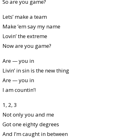
So are you game?
Lets’ make a team
Make ’em say my name
Lovin’ the extreme
Now are you game?
Are — you in
Livin’ in sin is the new thing
Are — you in
I am countin’!
1, 2, 3
Not only you and me
Got one eighty degrees
And I’m caught in between