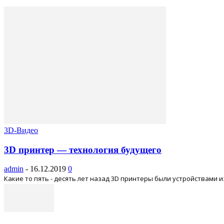
3D-Видео
3D принтер — технология будущего
admin
-
16.12.2019
0
Какие то пять - десять лет назад 3D принтеры были устройствами 