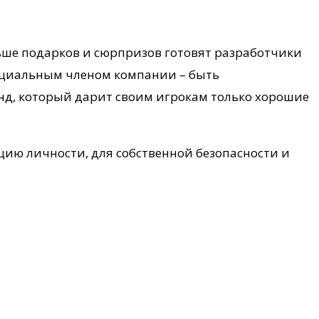
льше подарков и сюрпризов готовят разработчики
ициальным членом компании – быть
нд, который дарит своим игрокам только хорошие
цию личности, для собственной безопасности и