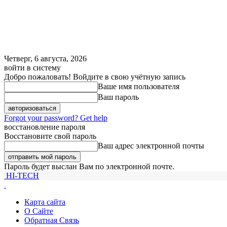
Четверг, 6 августа, 2026
войти в систему
Добро пожаловать! Войдите в свою учётную запись
Ваше имя пользователя
Ваш пароль
Forgot your password? Get help
восстановление пароля
Восстановите свой пароль
Ваш адрес электронной почты
Пароль будет выслан Вам по электронной почте.
HI-TECH
Карта сайта
О Сайте
Обратная Связь