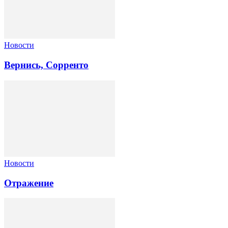
Новости
Вернись, Сорренто
Новости
Отражение