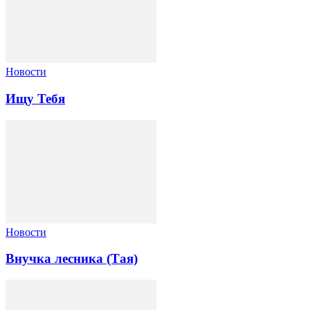
Новости
Ищу Тебя
Новости
Внучка лесника (Тая)