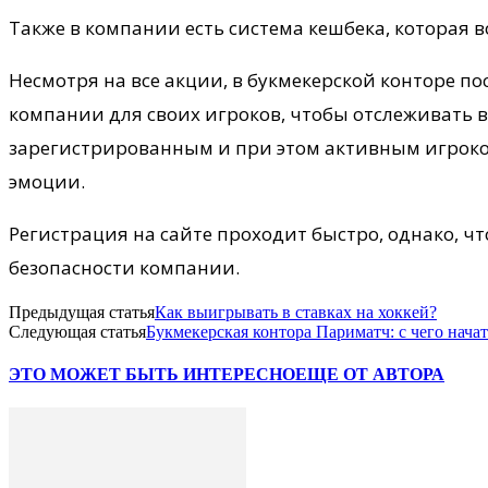
Также в компании есть система кешбека, которая
Несмотря на все акции, в букмекерской конторе 
компании для своих игроков, чтобы отслеживать
зарегистрированным и при этом активным игроком
эмоции.
Регистрация на сайте проходит быстро, однако, 
безопасности компании.
Предыдущая статья
Как выигрывать в ставках на хоккей?
Следующая статья
Букмекерская контора Париматч: с чего начат
ЭТО МОЖЕТ БЫТЬ ИНТЕРЕСНО
ЕЩЕ ОТ АВТОРА