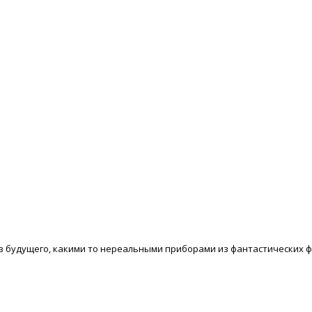
из будущего, какими то нереальными приборами из фантастических фил