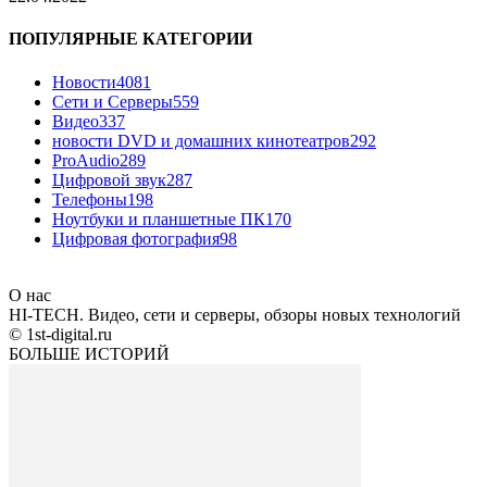
ПОПУЛЯРНЫЕ КАТЕГОРИИ
Новости
4081
Сети и Серверы
559
Видео
337
новости DVD и домашних кинотеатров
292
ProAudio
289
Цифровой звук
287
Телефоны
198
Ноутбуки и планшетные ПК
170
Цифровая фотография
98
О нас
HI-TECH. Видео, сети и серверы, обзоры новых технологий
© 1st-digital.ru
БОЛЬШЕ ИСТОРИЙ