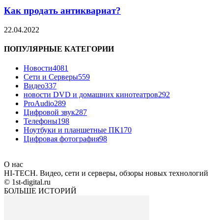
Как продать антиквариат?
22.04.2022
ПОПУЛЯРНЫЕ КАТЕГОРИИ
Новости
4081
Сети и Серверы
559
Видео
337
новости DVD и домашних кинотеатров
292
ProAudio
289
Цифровой звук
287
Телефоны
198
Ноутбуки и планшетные ПК
170
Цифровая фотография
98
О нас
HI-TECH. Видео, сети и серверы, обзоры новых технологий
© 1st-digital.ru
БОЛЬШЕ ИСТОРИЙ