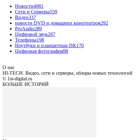
Новости
4081
Сети и Серверы
559
Видео
337
новости DVD и домашних кинотеатров
292
ProAudio
289
Цифровой звук
287
Телефоны
198
Ноутбуки и планшетные ПК
170
Цифровая фотография
98
О нас
HI-TECH. Видео, сети и серверы, обзоры новых технологий
© 1st-digital.ru
БОЛЬШЕ ИСТОРИЙ