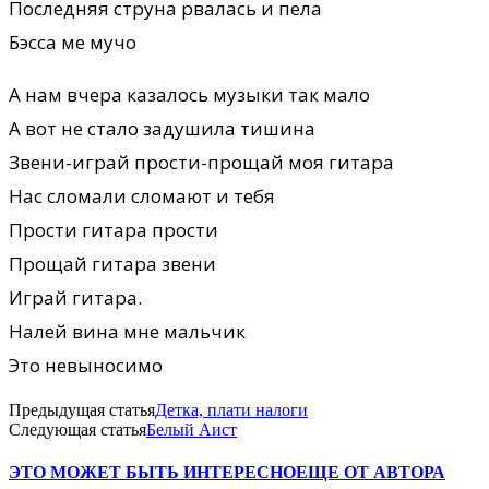
Последняя струна рвалась и пела
Бэсса ме мучо
А нам вчера казалось музыки так мало
А вот не стало задушила тишина
Звени-играй прости-прощай моя гитара
Нас сломали сломают и тебя
Прости гитара прости
Прощай гитара звени
Играй гитара.
Налей вина мне мальчик
Это невыносимо
Предыдущая статья
Детка, плати налоги
Следующая статья
Белый Аист
ЭТО МОЖЕТ БЫТЬ ИНТЕРЕСНО
ЕЩЕ ОТ АВТОРА