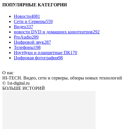
ПОПУЛЯРНЫЕ КАТЕГОРИИ
Новости
4081
Сети и Серверы
559
Видео
337
новости DVD и домашних кинотеатров
292
ProAudio
289
Цифровой звук
287
Телефоны
198
Ноутбуки и планшетные ПК
170
Цифровая фотография
98
О нас
HI-TECH. Видео, сети и серверы, обзоры новых технологий
© 1st-digital.ru
БОЛЬШЕ ИСТОРИЙ