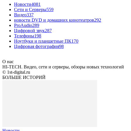
Новости
4081
Сети и Серверы
559
Видео
337
новости DVD и домашних кинотеатров
292
ProAudio
289
Цифровой звук
287
Телефоны
198
Ноутбуки и планшетные ПК
170
Цифровая фотография
98
О нас
HI-TECH. Видео, сети и серверы, обзоры новых технологий
© 1st-digital.ru
БОЛЬШЕ ИСТОРИЙ
Новости