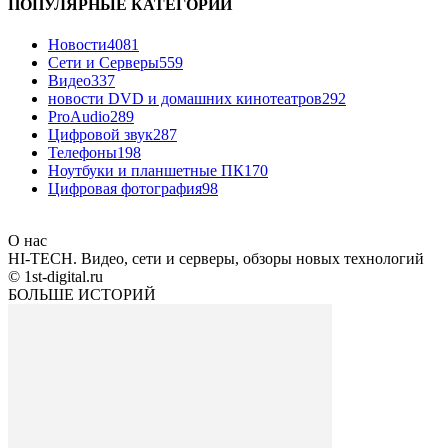
ПОПУЛЯРНЫЕ КАТЕГОРИИ
Новости
4081
Сети и Серверы
559
Видео
337
новости DVD и домашних кинотеатров
292
ProAudio
289
Цифровой звук
287
Телефоны
198
Ноутбуки и планшетные ПК
170
Цифровая фотография
98
О нас
HI-TECH. Видео, сети и серверы, обзоры новых технологий
© 1st-digital.ru
БОЛЬШЕ ИСТОРИЙ