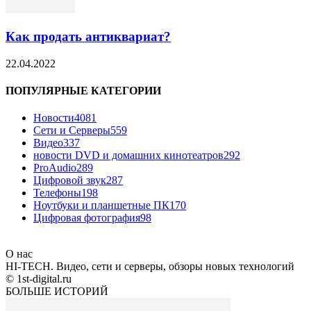
Как продать антиквариат?
22.04.2022
ПОПУЛЯРНЫЕ КАТЕГОРИИ
Новости
4081
Сети и Серверы
559
Видео
337
новости DVD и домашних кинотеатров
292
ProAudio
289
Цифровой звук
287
Телефоны
198
Ноутбуки и планшетные ПК
170
Цифровая фотография
98
О нас
HI-TECH. Видео, сети и серверы, обзоры новых технологий
© 1st-digital.ru
БОЛЬШЕ ИСТОРИЙ