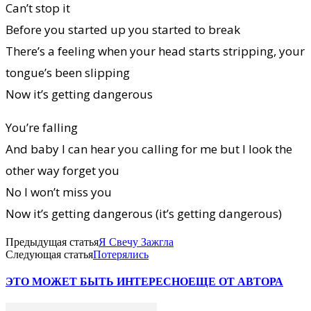
Can’t stop it
Before you started up you started to break
There’s a feeling when your head starts stripping, your
tongue’s been slipping
Now it’s getting dangerous
You’re falling
And baby I can hear you calling for me but I look the
other way forget you
No I won’t miss you
Now it’s getting dangerous (it’s getting dangerous)
Предыдущая статья
Я Свечу Зажгла
Следующая статья
Потерялись
ЭТО МОЖЕТ БЫТЬ ИНТЕРЕСНО
ЕЩЕ ОТ АВТОРА