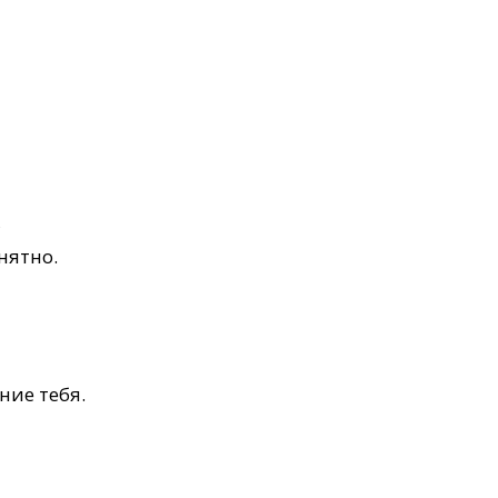
,
нятно.
ние тебя.