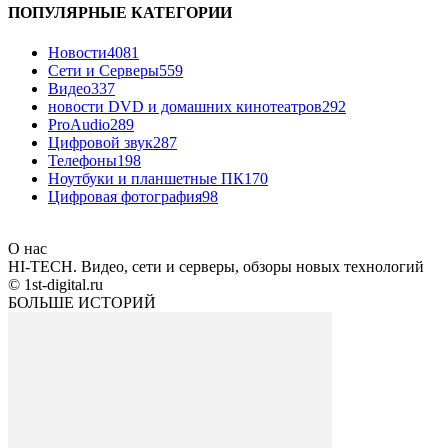
ПОПУЛЯРНЫЕ КАТЕГОРИИ
Новости
4081
Сети и Серверы
559
Видео
337
новости DVD и домашних кинотеатров
292
ProAudio
289
Цифровой звук
287
Телефоны
198
Ноутбуки и планшетные ПК
170
Цифровая фотография
98
О нас
HI-TECH. Видео, сети и серверы, обзоры новых технологий
© 1st-digital.ru
БОЛЬШЕ ИСТОРИЙ