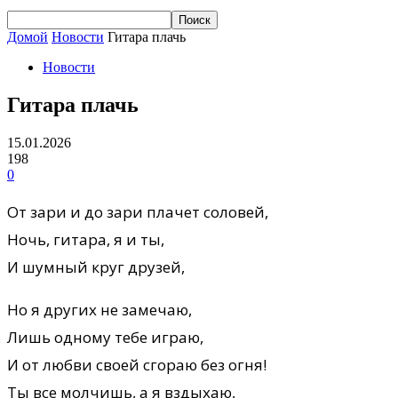
Домой
Новости
Гитара плачь
Новости
Гитара плачь
15.01.2026
198
0
От зари и до зари плачет соловей,
Ночь, гитара, я и ты,
И шумный круг друзей,
Но я других не замечаю,
Лишь одному тебе играю,
И от любви своей сгораю без огня!
Ты все молчишь, а я вздыхаю,