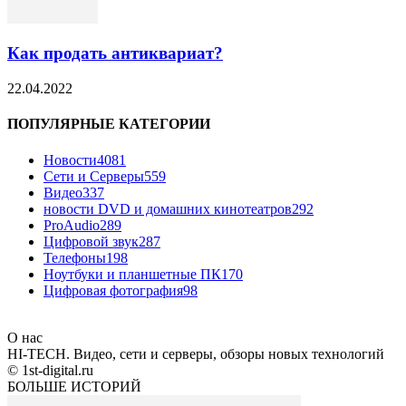
Как продать антиквариат?
22.04.2022
ПОПУЛЯРНЫЕ КАТЕГОРИИ
Новости
4081
Сети и Серверы
559
Видео
337
новости DVD и домашних кинотеатров
292
ProAudio
289
Цифровой звук
287
Телефоны
198
Ноутбуки и планшетные ПК
170
Цифровая фотография
98
О нас
HI-TECH. Видео, сети и серверы, обзоры новых технологий
© 1st-digital.ru
БОЛЬШЕ ИСТОРИЙ