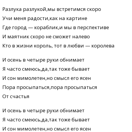
Разлука разлукой,мы встретимся скоро
Учи меня радости,как на картине
Где город — кораблик,и мы в перспективе
И маятник скоро не сможет налево
Кто в жизни король, тот в любви — королева
И осень в четыре руки обнимает
Я часто смеюсь,да,так тоже бывает
И сон мимолетен,но смысл его ясен
Пора просыпаться,пора просыпаться
От счастья
И осень в четыре руки обнимает
Я часто смеюсь,да,так тоже бывает
И сон мимолетен,но смысл его ясен