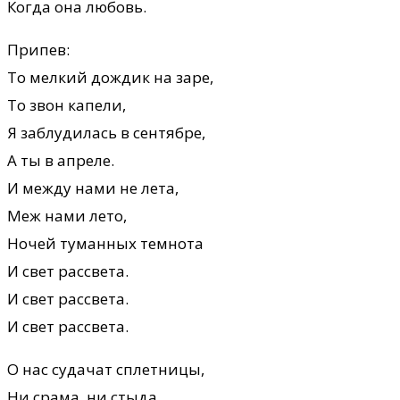
Когда она любовь.
Припев:
То мелкий дождик на заре,
То звон капели,
Я заблудилась в сентябре,
А ты в апреле.
И между нами не лета,
Меж нами лето,
Ночей туманных темнота
И свет рассвета.
И свет рассвета.
И свет рассвета.
О нас судачат сплетницы,
Ни срама, ни стыда,