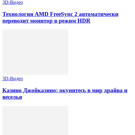
3D-Видео
Технология AMD FreeSync 2 автоматически
переводит монитор в режим HDR
3D-Видео
Казино Джойказино: окунитесь в мир драйва и
веселья