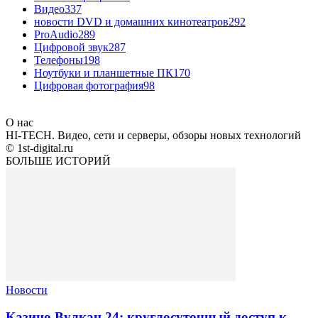
Видео
337
новости DVD и домашних кинотеатров
292
ProAudio
289
Цифровой звук
287
Телефоны
198
Ноутбуки и планшетные ПК
170
Цифровая фотография
98
О нас
HI-TECH. Видео, сети и серверы, обзоры новых технологий
© 1st-digital.ru
БОЛЬШЕ ИСТОРИЙ
Новости
Казино Вулкан 24: круглосуточный доступ к