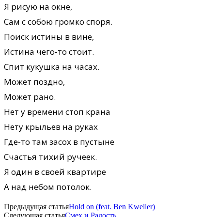
Я рисую на окне,
Сам с собою громко споря.
Поиск истины в вине,
Истина чего-то стоит.
Спит кукушка на часах.
Может поздно,
Может рано.
Нет у времени стоп крана
Нету крыльев на руках
Где-то там засох в пустыне
Счастья тихий ручеек.
Я один в своей квартире
А над небом потолок.
Предыдущая статья
Hold on (feat. Ben Kweller)
Следующая статья
Смех и Радость