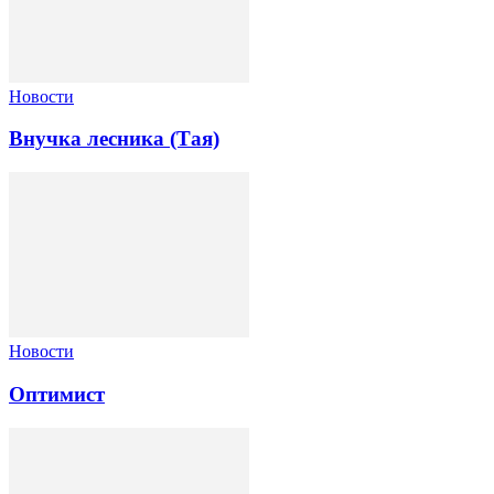
Новости
Внучка лесника (Тая)
Новости
Оптимист