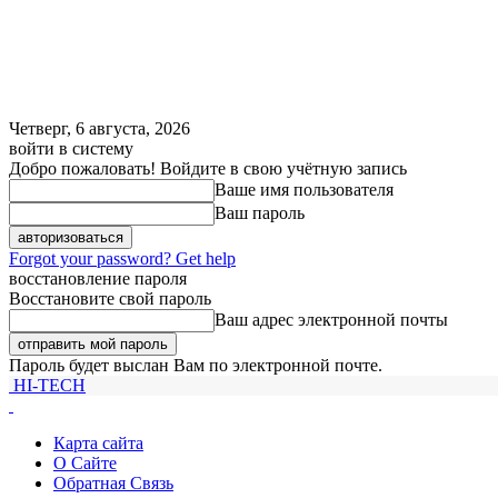
Четверг, 6 августа, 2026
войти в систему
Добро пожаловать! Войдите в свою учётную запись
Ваше имя пользователя
Ваш пароль
Forgot your password? Get help
восстановление пароля
Восстановите свой пароль
Ваш адрес электронной почты
Пароль будет выслан Вам по электронной почте.
HI-TECH
Карта сайта
О Сайте
Обратная Связь