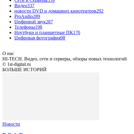
Сети и Серверы
559
Видео
337
новости DVD и домашних кинотеатров
292
ProAudio
289
Цифровой звук
287
Телефоны
198
Ноутбуки и планшетные ПК
170
Цифровая фотография
98
О нас
HI-TECH. Видео, сети и серверы, обзоры новых технологий
© 1st-digital.ru
БОЛЬШЕ ИСТОРИЙ
Новости