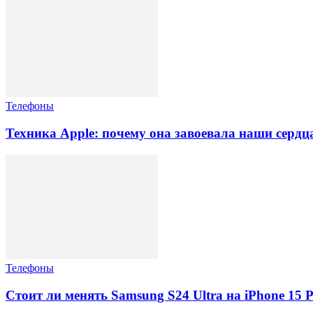
Телефоны
Техника Apple: почему она завоевала наши сердца
Телефоны
Стоит ли менять Samsung S24 Ultra на iPhone 15 