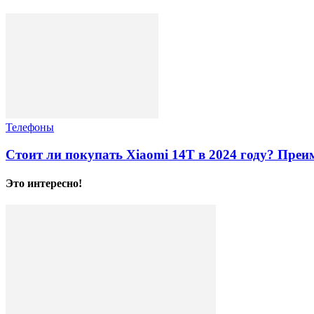
Телефоны
Стоит ли покупать Xiaomi 14T в 2024 году? Преи
Это интересно!