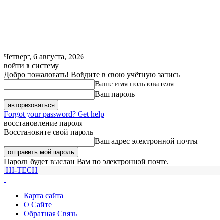
Четверг, 6 августа, 2026
войти в систему
Добро пожаловать! Войдите в свою учётную запись
Ваше имя пользователя
Ваш пароль
Forgot your password? Get help
восстановление пароля
Восстановите свой пароль
Ваш адрес электронной почты
Пароль будет выслан Вам по электронной почте.
HI-TECH
Карта сайта
О Сайте
Обратная Связь