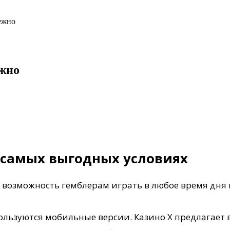
ежно
ежно
а самых выгодных условиях
возможность гемблерам играть в любое время дня и
пользуются мобильные версии. Казино X предлагает