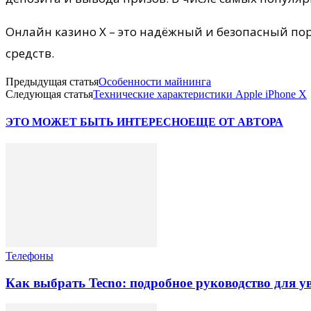
Онлайн казино Х – это надёжный и безопасный пор
средств.
Предыдущая статья
Особенности майнинга
Следующая статья
Технические характеристики Apple iPhone X
ЭТО МОЖЕТ БЫТЬ ИНТЕРЕСНО
ЕЩЕ ОТ АВТОРА
Телефоны
Как выбрать Tecno: подробное руководство для у