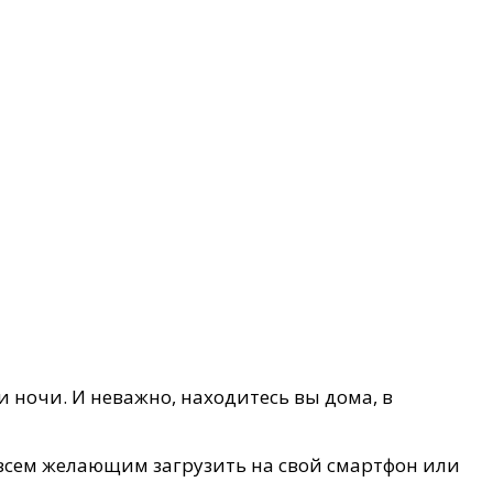
 ночи. И неважно, находитесь вы дома, в
 всем желающим загрузить на свой смартфон или