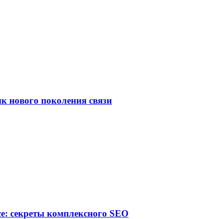
ик нового поколения связи
се: секреты комплексного SEO