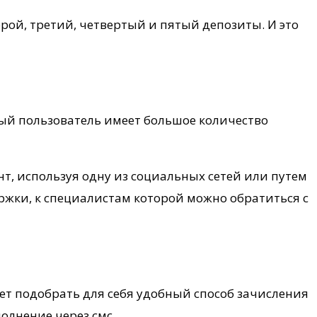
орой, третий, четвертый и пятый депозиты. И это
ый пользователь имеет большое количество
т, используя одну из социальных сетей или путем
ржки, к специалистам которой можно обратиться с
ет подобрать для себя удобный способ зачисления
олнение через смс.