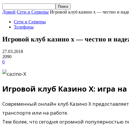
Домой
Сети и Серверы
Игровой клуб казино x — честно и над
Сети и Серверы
Телефоны
Игровой клуб казино x — честно и над
27.03.2018
2090
0
Игровой клуб Казино X: игра н
Современный онлайн клуб Казино X предоставляет 
транспорте или на работе.
Тем более, что сегодня огромной популярностью 