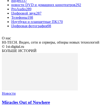
Видео
337
новости DVD и домашних кинотеатров
292
ProAudio
289
Цифровой звук
287
Телефоны
198
Ноутбуки и планшетные ПК
170
Цифровая фотография
98
О нас
HI-TECH. Видео, сети и серверы, обзоры новых технологий
© 1st-digital.ru
БОЛЬШЕ ИСТОРИЙ
Новости
Miracles Out of Nowhere