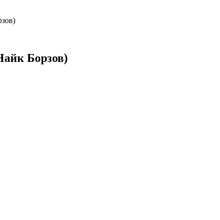
рзов)
Найк Борзов)