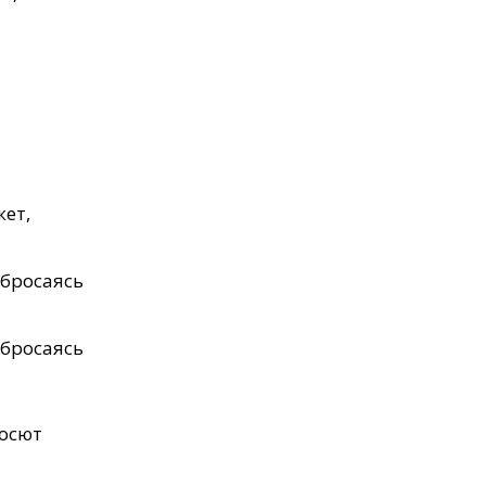
жет,
 бросаясь
 бросаясь
росют