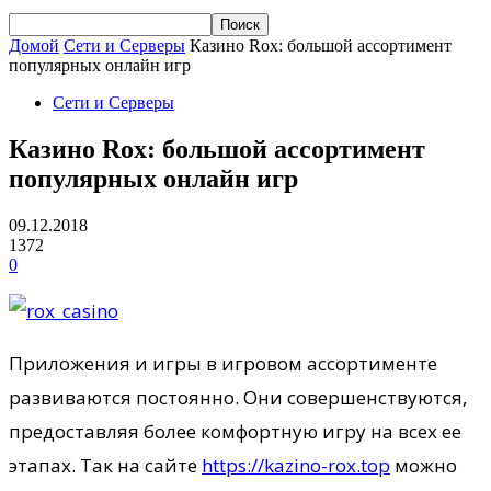
Домой
Сети и Серверы
Казино Rox: большой ассортимент
популярных онлайн игр
Сети и Серверы
Казино Rox: большой ассортимент
популярных онлайн игр
09.12.2018
1372
0
Приложения и игры в игровом ассортименте
развиваются постоянно. Они совершенствуются,
предоставляя более комфортную игру на всех ее
этапах. Так на сайте
https://kazino-rox.top
можно