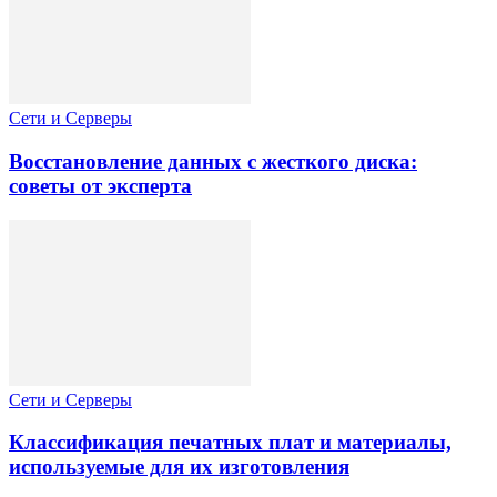
Сети и Серверы
Восстановление данных с жесткого диска:
советы от эксперта
Сети и Серверы
Классификация печатных плат и материалы,
используемые для их изготовления