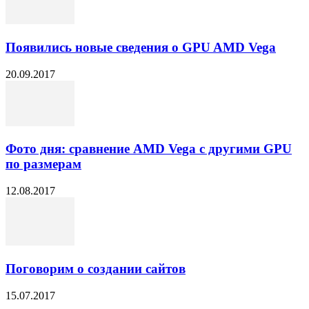
Появились новые сведения о GPU AMD Vega
20.09.2017
Фото дня: сравнение AMD Vega с другими GPU
по размерам
12.08.2017
Поговорим о создании сайтов
15.07.2017