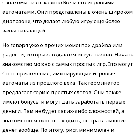
ознакомиться с казино Rox и его игровыми
автоматами. Они представлены в очень широком
диапазоне, что делает любую игру еще более
захватывающей.
Не говоря уже о прочих моментах драйва или
радости, которые создаются искусственно. Начать
знакомство можно с самых простых игр. Это могут
быть приложения, имитирующие игровые
автоматы из прошлого века. Так герминатор
предлагает серию простых слотов. Они также
имеют бонусы и могут дать заработать первые
деньги. Там не будет каких-либо сложностей, а
знакомство можно проходить, не тратя лишних
денег вообще. По итогу, риск минимален и