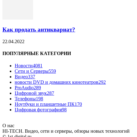
Как продать антиквариат?
22.04.2022
ПОПУЛЯРНЫЕ КАТЕГОРИИ
Новости
4081
Сети и Серверы
559
Видео
337
новости DVD и домашних кинотеатров
292
ProAudio
289
Цифровой звук
287
Телефоны
198
Ноутбуки и планшетные ПК
170
Цифровая фотография
98
О нас
HI-TECH. Видео, сети и серверы, обзоры новых технологий
© 1st-digital.ru