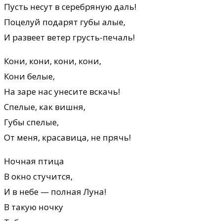
Пусть несут в серебряную даль!
Поцелуй подарят губы алые,
И развеет ветер грусть-печаль!
Кони, кони, кони, кони,
Кони белые,
На заре нас унесите вскачь!
Спелые, как вишня,
Губы спелые,
От меня, красавица, не прячь!
Ночная птица
В окно стучится,
И в небе — полная Луна!
В такую ночку