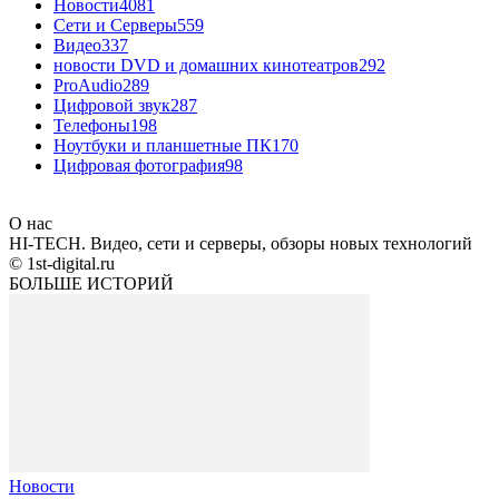
Новости
4081
Сети и Серверы
559
Видео
337
новости DVD и домашних кинотеатров
292
ProAudio
289
Цифровой звук
287
Телефоны
198
Ноутбуки и планшетные ПК
170
Цифровая фотография
98
О нас
HI-TECH. Видео, сети и серверы, обзоры новых технологий
© 1st-digital.ru
БОЛЬШЕ ИСТОРИЙ
Новости