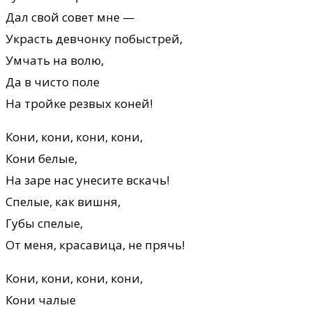
Дал свой совет мне —
Украсть девчонку побыстрей,
Умчать на волю,
Да в чисто поле
На тройке резвых коней!
Кони, кони, кони, кони,
Кони белые,
На заре нас унесите вскачь!
Спелые, как вишня,
Губы спелые,
От меня, красавица, не прячь!
Кони, кони, кони, кони,
Кони чалые