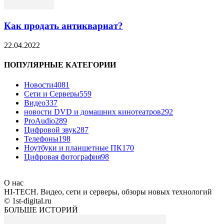
Как продать антиквариат?
22.04.2022
ПОПУЛЯРНЫЕ КАТЕГОРИИ
Новости
4081
Сети и Серверы
559
Видео
337
новости DVD и домашних кинотеатров
292
ProAudio
289
Цифровой звук
287
Телефоны
198
Ноутбуки и планшетные ПК
170
Цифровая фотография
98
О нас
HI-TECH. Видео, сети и серверы, обзоры новых технологий
© 1st-digital.ru
БОЛЬШЕ ИСТОРИЙ