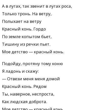
А в лyгах, так звенит в лyгах роса,
Только тронь. На ветрy,
Полыхает на ветрy
Красный конь. Гордо
По земле копытом бьет,
Тишинy из речки пьет.
Мое детство — красный конь.
Подойдy, протянy томy коню
Я ладонь и скажy:
— Отвези меня меня домой
Красный конь. Рядом
Ты, наверное, неспроста,
Как людская доброта.
Мое детство — красный конь.