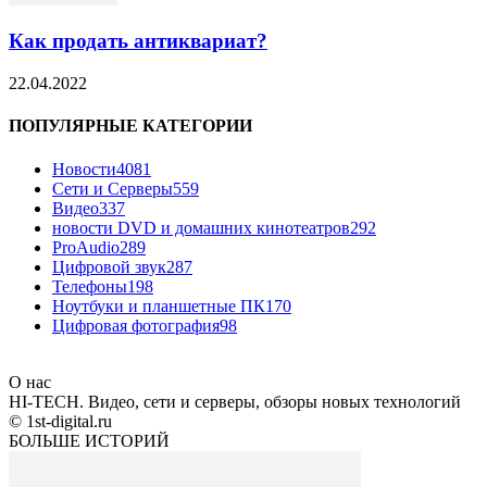
Как продать антиквариат?
22.04.2022
ПОПУЛЯРНЫЕ КАТЕГОРИИ
Новости
4081
Сети и Серверы
559
Видео
337
новости DVD и домашних кинотеатров
292
ProAudio
289
Цифровой звук
287
Телефоны
198
Ноутбуки и планшетные ПК
170
Цифровая фотография
98
О нас
HI-TECH. Видео, сети и серверы, обзоры новых технологий
© 1st-digital.ru
БОЛЬШЕ ИСТОРИЙ