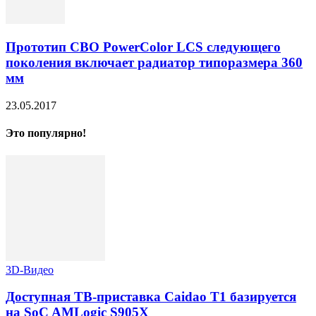
Прототип СВО PowerColor LCS следующего
поколения включает радиатор типоразмера 360
мм
23.05.2017
Это популярно!
3D-Видео
Доступная ТВ-приставка Caidao T1 базируется
на SoC AMLogic S905X