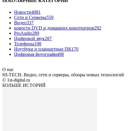
ПОПУЛЯРНЫЕ КАТЕГОРИИ
Новости
4081
Сети и Серверы
559
Видео
337
новости DVD и домашних кинотеатров
292
ProAudio
289
Цифровой звук
287
Телефоны
198
Ноутбуки и планшетные ПК
170
Цифровая фотография
98
О нас
HI-TECH. Видео, сети и серверы, обзоры новых технологий
© 1st-digital.ru
БОЛЬШЕ ИСТОРИЙ