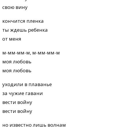
свою вину
кончится пленка
ты ждешь ребенка
от меня
м-мм-мм-м, м-мм-мм-м
моя любовь
моя любовь
уходили в плаванье
за чужие гавани
вести войну
вести войну
но известно лишь волнам