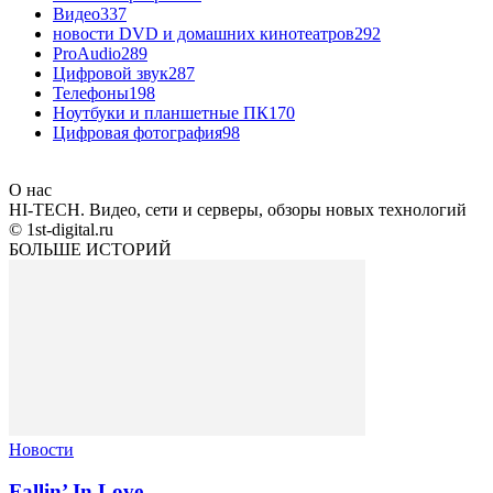
Видео
337
новости DVD и домашних кинотеатров
292
ProAudio
289
Цифровой звук
287
Телефоны
198
Ноутбуки и планшетные ПК
170
Цифровая фотография
98
О нас
HI-TECH. Видео, сети и серверы, обзоры новых технологий
© 1st-digital.ru
БОЛЬШЕ ИСТОРИЙ
Новости
Fallin’ In Love