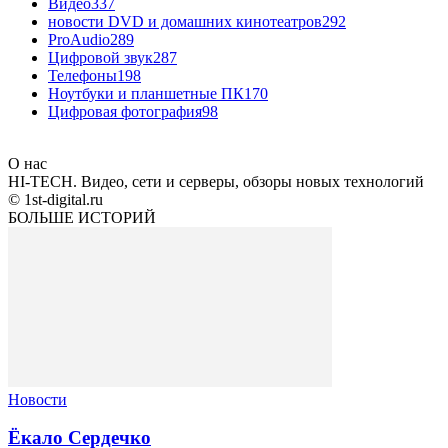
Видео
337
новости DVD и домашних кинотеатров
292
ProAudio
289
Цифровой звук
287
Телефоны
198
Ноутбуки и планшетные ПК
170
Цифровая фотография
98
О нас
HI-TECH. Видео, сети и серверы, обзоры новых технологий
© 1st-digital.ru
БОЛЬШЕ ИСТОРИЙ
Новости
Ёкало Сердечко