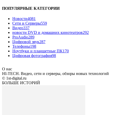
ПОПУЛЯРНЫЕ КАТЕГОРИИ
Новости
4081
Сети и Серверы
559
Видео
337
новости DVD и домашних кинотеатров
292
ProAudio
289
Цифровой звук
287
Телефоны
198
Ноутбуки и планшетные ПК
170
Цифровая фотография
98
О нас
HI-TECH. Видео, сети и серверы, обзоры новых технологий
© 1st-digital.ru
БОЛЬШЕ ИСТОРИЙ