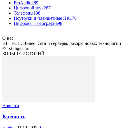
ProAudio
289
Цифровой звук
287
Телефоны
198
Ноутбуки и планшетные ПК
170
Цифровая фотография
98
О нас
HI-TECH. Видео, сети и серверы, обзоры новых технологий
© 1st-digital.ru
БОЛЬШЕ ИСТОРИЙ
Новости
Крепость
admin
-
11.12.2025
0