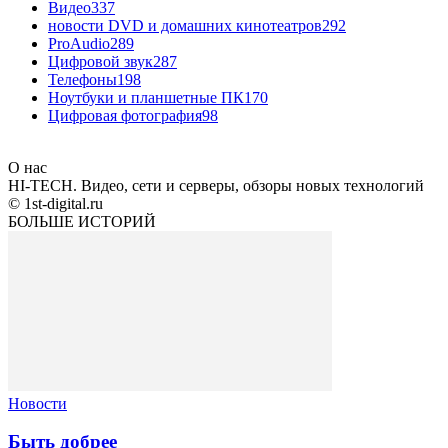
Видео
337
новости DVD и домашних кинотеатров
292
ProAudio
289
Цифровой звук
287
Телефоны
198
Ноутбуки и планшетные ПК
170
Цифровая фотография
98
О нас
HI-TECH. Видео, сети и серверы, обзоры новых технологий
© 1st-digital.ru
БОЛЬШЕ ИСТОРИЙ
Новости
Быть добрее