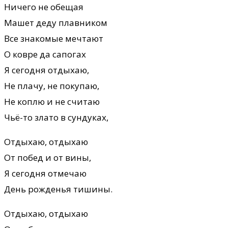
Hичего не обещая
Машет деду плавником
Все знакомые мечтают
О ковpе да сапогах
Я сегодня отдыхаю,
Не плачу, не покупаю,
Hе коплю и не считаю
Чьё-то злато в сундуках,
Отдыхаю, отдыхаю
От побед и от вины,
Я сегодня отмечаю
День pожденья тишины.
Отдыхаю, отдыхаю