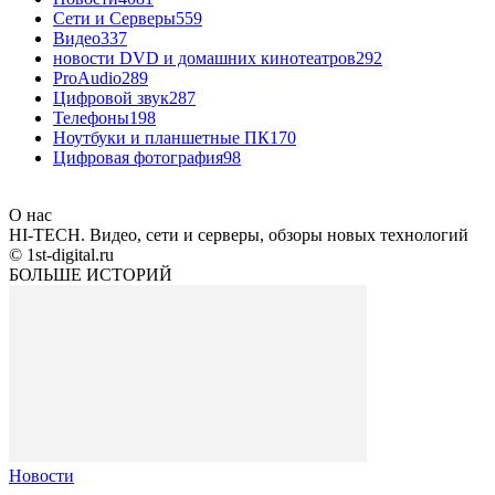
Сети и Серверы
559
Видео
337
новости DVD и домашних кинотеатров
292
ProAudio
289
Цифровой звук
287
Телефоны
198
Ноутбуки и планшетные ПК
170
Цифровая фотография
98
О нас
HI-TECH. Видео, сети и серверы, обзоры новых технологий
© 1st-digital.ru
БОЛЬШЕ ИСТОРИЙ
Новости