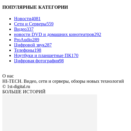
ПОПУЛЯРНЫЕ КАТЕГОРИИ
Новости
4081
Сети и Серверы
559
Видео
337
новости DVD и домашних кинотеатров
292
ProAudio
289
Цифровой звук
287
Телефоны
198
Ноутбуки и планшетные ПК
170
Цифровая фотография
98
О нас
HI-TECH. Видео, сети и серверы, обзоры новых технологий
© 1st-digital.ru
БОЛЬШЕ ИСТОРИЙ