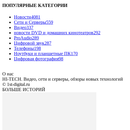
ПОПУЛЯРНЫЕ КАТЕГОРИИ
Новости
4081
Сети и Серверы
559
Видео
337
новости DVD и домашних кинотеатров
292
ProAudio
289
Цифровой звук
287
Телефоны
198
Ноутбуки и планшетные ПК
170
Цифровая фотография
98
О нас
HI-TECH. Видео, сети и серверы, обзоры новых технологий
© 1st-digital.ru
БОЛЬШЕ ИСТОРИЙ