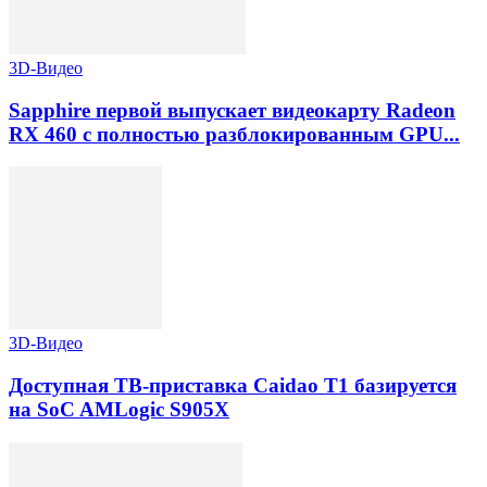
3D-Видео
Sapphire первой выпускает видеокарту Radeon
RX 460 с полностью разблокированным GPU...
3D-Видео
Доступная ТВ-приставка Caidao T1 базируется
на SoC AMLogic S905X