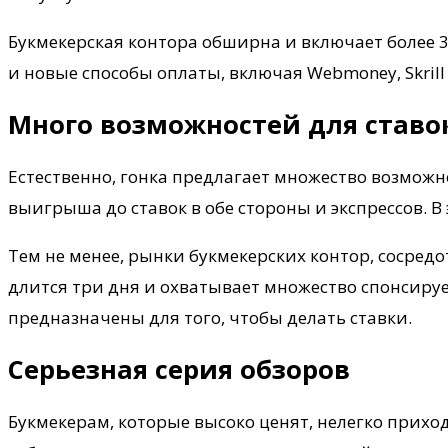
Букмекерская контора обширна и включает более 
и новые способы оплаты, включая Webmoney, Skrill и
Много возможностей для ставо
Естественно, гонка предлагает множество возможн
выигрыша до ставок в обе стороны и экспрессов. В
Тем не менее, рынки букмекерских контор, сосредо
длится три дня и охватывает множество спонсируе
предназначены для того, чтобы делать ставки.
Серьезная серия обзоров
Букмекерам, которые высоко ценят, нелегко приход