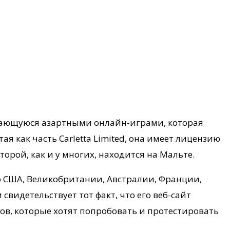
имающуюся азартными онлайн-играми, которая
ая как часть Carletta Limited, она имеет лицензию
рой, как и у многих, находится на Мальте.
то США, Великобритании, Австралии, Франции,
видетельствует тот факт, что его веб-сайт
ков, которые хотят попробовать и протестировать