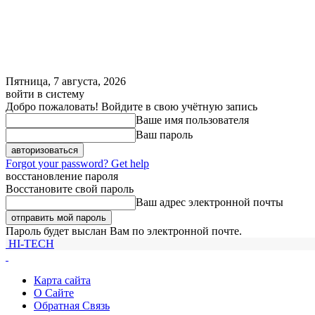
Пятница, 7 августа, 2026
войти в систему
Добро пожаловать! Войдите в свою учётную запись
Ваше имя пользователя
Ваш пароль
Forgot your password? Get help
восстановление пароля
Восстановите свой пароль
Ваш адрес электронной почты
Пароль будет выслан Вам по электронной почте.
HI-TECH
Карта сайта
О Сайте
Обратная Связь