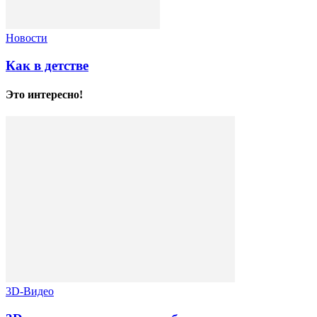
Новости
Как в детстве
Это интересно!
3D-Видео