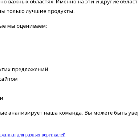
но важных областях. Именно на эти и другие облас
ны только лучшие продукты.
рые мы оцениваем:
ругих предложений
сайтом
ши
ые анализирует наша команда. Вы можете быть уве
ражники для разных вертикалей