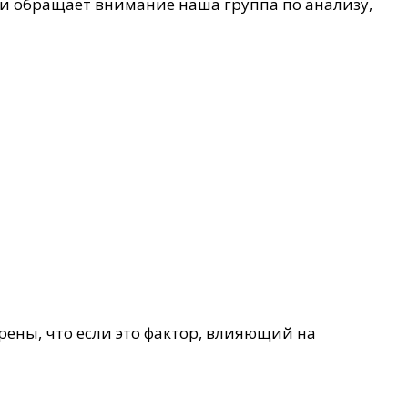
ти обращает внимание наша группа по анализу,
рены, что если это фактор, влияющий на