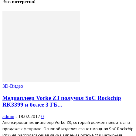
Это интересно!
3D-Видео
Медиаплеер Vorke Z3 получил SoC Rockchip
RK3399 и более 3 ГБ...
admin
-
18.02.2017
0
Анонсирован медиаплеер Vorke Z3, который должен появиться в
продаже к февралю. Основой изделия станет мощная SoC Rockchip
RK3399, располагающая двумя ядрами Cortex-A72 и четырьмя...