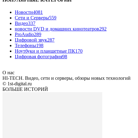
Новости
4081
Сети и Серверы
559
Видео
337
новости DVD и домашних кинотеатров
292
ProAudio
289
Цифровой звук
287
Телефоны
198
Ноутбуки и планшетные ПК
170
Цифровая фотография
98
О нас
HI-TECH. Видео, сети и серверы, обзоры новых технологий
© 1st-digital.ru
БОЛЬШЕ ИСТОРИЙ