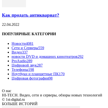
Как продать антиквариат?
22.04.2022
ПОПУЛЯРНЫЕ КАТЕГОРИИ
Новости
4081
Сети и Серверы
559
Видео
337
новости DVD и домашних кинотеатров
292
ProAudio
289
Цифровой звук
287
Телефоны
198
Ноутбуки и планшетные ПК
170
Цифровая фотография
98
О нас
HI-TECH. Видео, сети и серверы, обзоры новых технологий
© 1st-digital.ru
БОЛЬШЕ ИСТОРИЙ