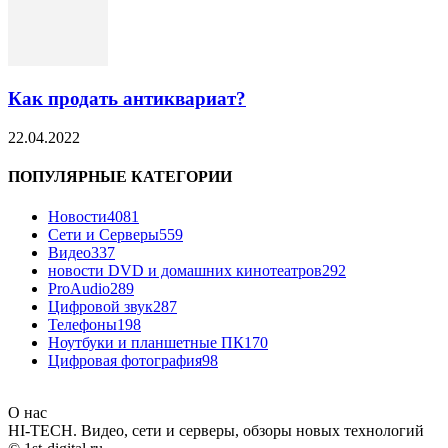
Как продать антиквариат?
22.04.2022
ПОПУЛЯРНЫЕ КАТЕГОРИИ
Новости
4081
Сети и Серверы
559
Видео
337
новости DVD и домашних кинотеатров
292
ProAudio
289
Цифровой звук
287
Телефоны
198
Ноутбуки и планшетные ПК
170
Цифровая фотография
98
О нас
HI-TECH. Видео, сети и серверы, обзоры новых технологий