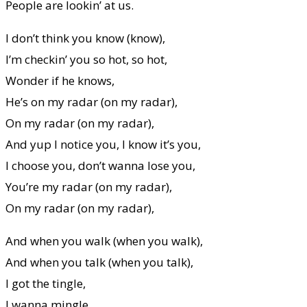
People are lookin’ at us.
I don’t think you know (know),
I’m checkin’ you so hot, so hot,
Wonder if he knows,
He’s on my radar (on my radar),
On my radar (on my radar),
And yup I notice you, I know it’s you,
I choose you, don’t wanna lose you,
You’re my radar (on my radar),
On my radar (on my radar),
And when you walk (when you walk),
And when you talk (when you talk),
I got the tingle,
I wanna mingle,