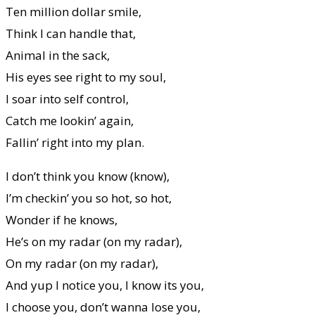
Ten million dollar smile,
Think I can handle that,
Animal in the sack,
His eyes see right to my soul,
I soar into self control,
Catch me lookin’ again,
Fallin’ right into my plan.
I don’t think you know (know),
I’m checkin’ you so hot, so hot,
Wonder if he knows,
He’s on my radar (on my radar),
On my radar (on my radar),
And yup I notice you, I know its you,
I choose you, don’t wanna lose you,