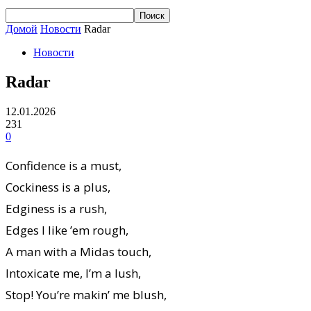
Домой
Новости
Radar
Новости
Radar
12.01.2026
231
0
Confidence is a must,
Cockiness is a plus,
Edginess is a rush,
Edges I like ’em rough,
A man with a Midas touch,
Intoxicate me, I’m a lush,
Stop! You’re makin’ me blush,