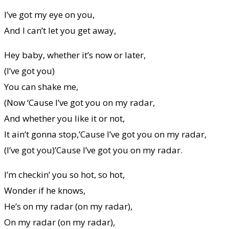
I’ve got my eye on you,
And I can’t let you get away,
Hey baby, whether it’s now or later,
(I’ve got you)
You can shake me,
(Now ‘Cause I’ve got you on my radar,
And whether you like it or not,
It ain’t gonna stop,’Cause I’ve got you on my radar,
(I’ve got you)’Cause I’ve got you on my radar.
I’m checkin’ you so hot, so hot,
Wonder if he knows,
He’s on my radar (on my radar),
On my radar (on my radar),