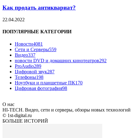
Как продать антиквариат?
22.04.2022
ПОПУЛЯРНЫЕ КАТЕГОРИИ
Новости
4081
Сети и Серверы
559
Видео
337
новости DVD и домашних кинотеатров
292
ProAudio
289
Цифровой звук
287
Телефоны
198
Ноутбуки и планшетные ПК
170
Цифровая фотография
98
О нас
HI-TECH. Видео, сети и серверы, обзоры новых технологий
© 1st-digital.ru
БОЛЬШЕ ИСТОРИЙ