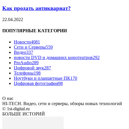
Как продать антиквариат?
22.04.2022
ПОПУЛЯРНЫЕ КАТЕГОРИИ
Новости
4081
Сети и Серверы
559
Видео
337
новости DVD и домашних кинотеатров
292
ProAudio
289
Цифровой звук
287
Телефоны
198
Ноутбуки и планшетные ПК
170
Цифровая фотография
98
О нас
HI-TECH. Видео, сети и серверы, обзоры новых технологий
© 1st-digital.ru
БОЛЬШЕ ИСТОРИЙ