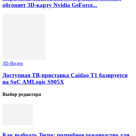
обгоняет 3D-карту Nvidia GeForce...
3D-Видео
Доступная ТВ-приставка Caidao T1 базируется
на SoC AMLogic S905X
Выбор редактора
Как выбрать Tecno: подробное руководство для