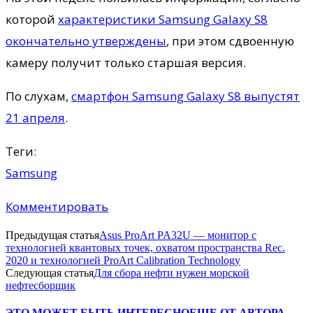
которой
характеристики Samsung Galaxy S8
окончательно утверждены
, при этом сдвоенную
камеру получит только старшая версия.
По слухам,
смартфон Samsung Galaxy S8 выпустят
21 апреля
.
Теги:
Samsung
Комментировать
Предыдущая статья
Asus ProArt PA32U — монитор с
технологией квантовых точек, охватом пространства Rec.
2020 и технологией ProArt Calibration Technology
Следующая статья
Для сбора нефти нужен морской
нефтесборщик
ЭТО МОЖЕТ БЫТЬ ИНТЕРЕСНО
ЕЩЕ ОТ АВТОРА