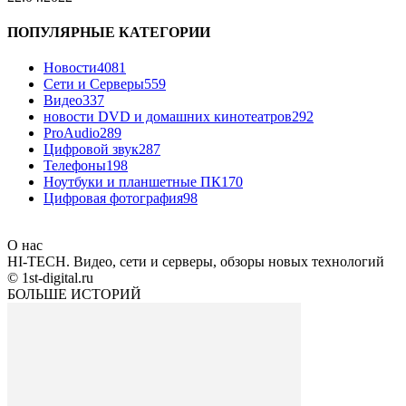
ПОПУЛЯРНЫЕ КАТЕГОРИИ
Новости
4081
Сети и Серверы
559
Видео
337
новости DVD и домашних кинотеатров
292
ProAudio
289
Цифровой звук
287
Телефоны
198
Ноутбуки и планшетные ПК
170
Цифровая фотография
98
О нас
HI-TECH. Видео, сети и серверы, обзоры новых технологий
© 1st-digital.ru
БОЛЬШЕ ИСТОРИЙ