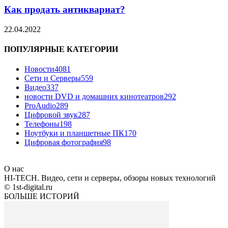
Как продать антиквариат?
22.04.2022
ПОПУЛЯРНЫЕ КАТЕГОРИИ
Новости
4081
Сети и Серверы
559
Видео
337
новости DVD и домашних кинотеатров
292
ProAudio
289
Цифровой звук
287
Телефоны
198
Ноутбуки и планшетные ПК
170
Цифровая фотография
98
О нас
HI-TECH. Видео, сети и серверы, обзоры новых технологий
© 1st-digital.ru
БОЛЬШЕ ИСТОРИЙ