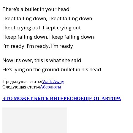
There’s a bullet in your head
I kept falling down, I kept falling down
I kept crying out, I kept crying out
I keep falling down, I keep falling down
I’m ready, I’m ready, I’m ready
Now it’s over, this is what she said
He’s lying on the ground bullet in his head
Предыдущая статья
Walk Away
Следующая статья
Абсолюты
ЭТО МОЖЕТ БЫТЬ ИНТЕРЕСНО
ЕЩЕ ОТ АВТОРА