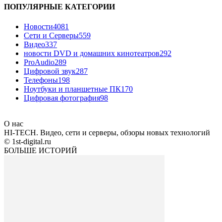
ПОПУЛЯРНЫЕ КАТЕГОРИИ
Новости
4081
Сети и Серверы
559
Видео
337
новости DVD и домашних кинотеатров
292
ProAudio
289
Цифровой звук
287
Телефоны
198
Ноутбуки и планшетные ПК
170
Цифровая фотография
98
О нас
HI-TECH. Видео, сети и серверы, обзоры новых технологий
© 1st-digital.ru
БОЛЬШЕ ИСТОРИЙ