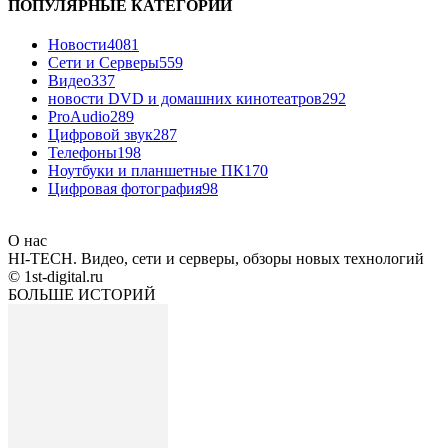
ПОПУЛЯРНЫЕ КАТЕГОРИИ
Новости
4081
Сети и Серверы
559
Видео
337
новости DVD и домашних кинотеатров
292
ProAudio
289
Цифровой звук
287
Телефоны
198
Ноутбуки и планшетные ПК
170
Цифровая фотография
98
О нас
HI-TECH. Видео, сети и серверы, обзоры новых технологий
© 1st-digital.ru
БОЛЬШЕ ИСТОРИЙ